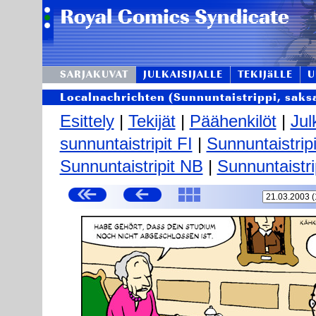
SARJAKUVAT
JULKAISIJALLE
TEKIJäLLE
U
Localnachrichten (Sunnuntaistrippi, saks
Esittely
|
Tekijät
|
Päähenkilöt
|
Jul
sunnuntaistripit FI
|
Sunnuntaistrip
Sunnuntaistripit NB
|
Sunnuntaistri