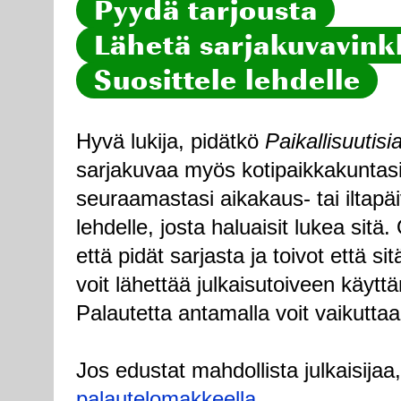
Pyydä tarjousta
Lähetä sarjakuvavinkk
Suosittele lehdelle
Hyvä lukija, pidätkö
Paikallisuutisi
sarjakuvaa myös kotipaikkakuntasi
seuraamastasi aikakaus- tai iltapä
lehdelle, josta haluaisit lukea sitä
että pidät sarjasta ja toivot että sitä
voit lähettää julkaisutoiveen käytt
Palautetta antamalla voit vaikuttaa
Jos edustat mahdollista julkaisijaa
palautelomakkeella
.