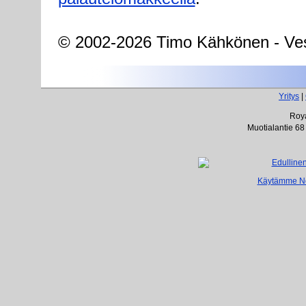
© 2002-2026 Timo Kähkönen - Ves
Yritys
|
Roya
Muotialantie 68
Käytämme Net