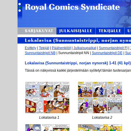
SARJAKUVAT
JULKAISIJALLE
TEKIJäLLE
U
Lokalavisa (Sunnuntaistrippi, norjan nyn
Esittely
|
Tekijät
|
Päähenkilöt
|
Julkaisupaikat
|
Sunnuntaistripit FI
|
Sunnuntaistripit NB
| Sunnuntaistripit NN |
Sunnuntaistripit DE
|
Suo
Lokalavisa (Sunnuntaistrippi, norjan nynorsk) 1-41 (41 kpl)
Tässä on näkyvissä kaikki järjestelmään syötetyt tämän tuotesarjan
Lokalavisa 1
Lokalavisa 2