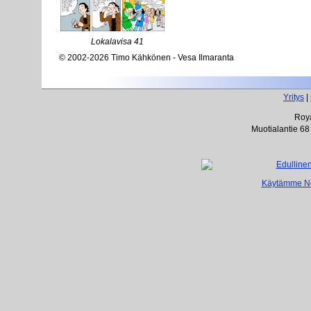
Lokalavisa 41
© 2002-2026 Timo Kähkönen - Vesa Ilmaranta
Yritys
|
Roya
Muotialantie 68
Käytämme Net