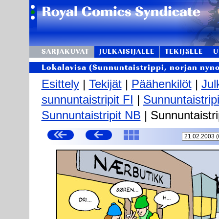
SARJAKUVAT
JULKAISIJALLE
TEKIJäLLE
U
Lokalavisa (Sunnuntaistrippi, norjan nyn
Esittely
|
Tekijät
|
Päähenkilöt
|
Jul
sunnuntaistripit FI
|
Sunnuntaistrip
Sunnuntaistripit NB
| Sunnuntaistri