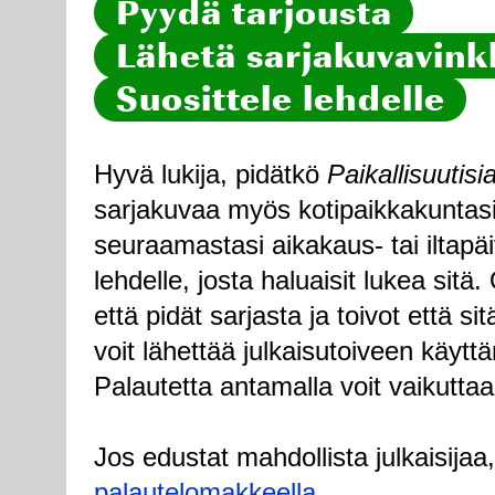
Pyydä tarjousta
Lähetä sarjakuvavinkk
Suosittele lehdelle
Hyvä lukija, pidätkö
Paikallisuutisi
sarjakuvaa myös kotipaikkakuntasi
seuraamastasi aikakaus- tai iltapä
lehdelle, josta haluaisit lukea sitä
että pidät sarjasta ja toivot että sitä
voit lähettää julkaisutoiveen käytt
Palautetta antamalla voit vaikuttaa
Jos edustat mahdollista julkaisijaa
palautelomakkeella
.