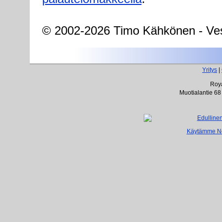
© 2002-2026 Timo Kähkönen - Ves
Yritys
|
Roya
Muotialantie 68
Käytämme Net