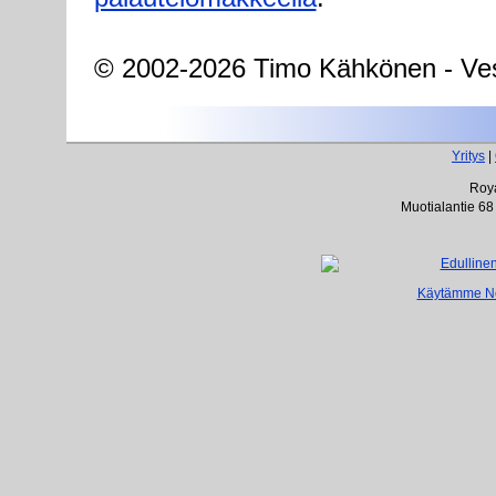
© 2002-2026 Timo Kähkönen - Ves
Yritys
|
Roya
Muotialantie 68
Käytämme Net