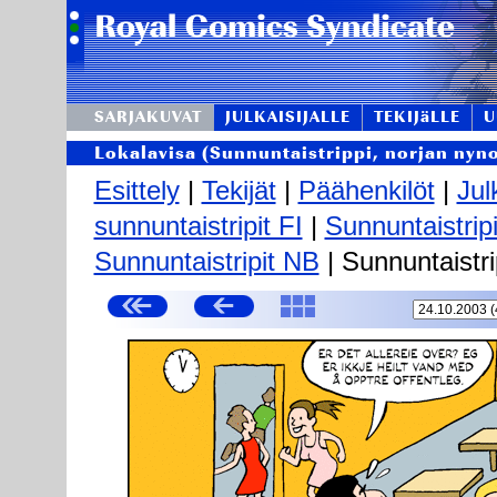
SARJAKUVAT
JULKAISIJALLE
TEKIJäLLE
U
Lokalavisa (Sunnuntaistrippi, norjan nyn
Esittely
|
Tekijät
|
Päähenkilöt
|
Jul
sunnuntaistripit FI
|
Sunnuntaistrip
Sunnuntaistripit NB
| Sunnuntaistri