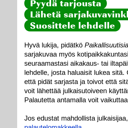
Pyydä tarjousta
Lähetä sarjakuvavinkk
Suosittele lehdelle
Hyvä lukija, pidätkö
Paikallisuutisi
sarjakuvaa myös kotipaikkakuntasi
seuraamastasi aikakaus- tai iltapä
lehdelle, josta haluaisit lukea sitä
että pidät sarjasta ja toivot että sitä
voit lähettää julkaisutoiveen käytt
Palautetta antamalla voit vaikuttaa
Jos edustat mahdollista julkaisijaa
palautelomakkeella
.