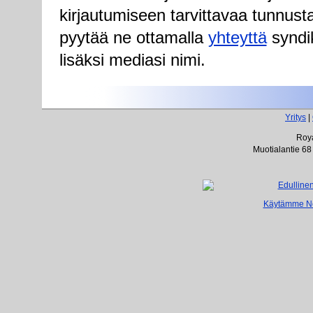
kirjautumiseen tarvittavaa tunnust
pyytää ne ottamalla
yhteyttä
syndik
lisäksi mediasi nimi.
Yritys
|
Roya
Muotialantie 68
Käytämme Net