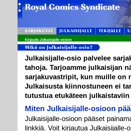
SARJAKUVAT
JULKAISIJALLE
TEKIJäLLE
U
Kirjaudu Julkaisijalle-osioon
Mikä on Julkaisijalle-osio?
Julkaisijalle-osio palvelee sarj
tahoja. Tarjoamme julkaisijan n
sarjakuvastripit, kun muille on n
Julkaisusta kiinnostuneen ei tar
tutustua etukäteen julkaistaviin
Miten Julkaisijalle-osioon pä
Julkaisijalle-osioon pääset painama
linkkiä. Voit kirjautua Julkaisijall