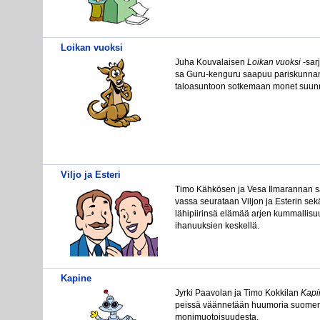
Loikan vuoksi
Ju­ha Kou­va­lai­sen
Loi­kan vuok­si
-sar­
sa Gu­ru-ken­gu­ru saa­puu pa­ris­kun­nan
ta­loa­sun­toon sot­ke­maan mo­net suun­ni
Viljo ja Esteri
Ti­mo Käh­kö­sen ja Ve­sa Il­ma­ran­nan sa
vas­sa seu­ra­taan Vil­jon ja Es­te­rin se­
lä­hi­pii­rin­sä elä­mää ar­jen kum­mal­li­s
iha­nuuk­sien kes­kel­lä.
Kapine
Jyr­ki Paa­vo­lan ja Ti­mo Kok­ki­lan
Ka­pi
peis­sä vään­ne­tään huu­mo­ria suo­men
mo­ni­muo­toi­suu­des­ta.