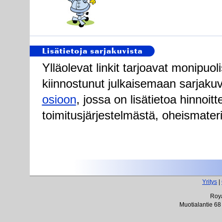
Lisätietoja sarjakuvista
Ylläolevat linkit tarjoavat monipuoli
kiinnostunut julkaisemaan sarjak
osioon
, jossa on lisätietoa hinnoit
toimitusjärjestelmästä, oheismateria
Yritys
|
Roya
Muotialantie 68