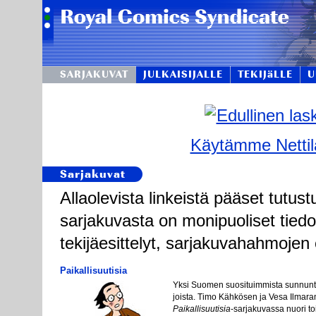
SARJAKUVAT
JULKAISIJALLE
TEKIJäLLE
U
Käytämme Nettila
Sarjakuvat
Allaolevista linkeistä pääset tut
sarjakuvasta on monipuoliset tiedot:
tekijäesittelyt, sarjakuvahahmojen e
Paikallisuutisia
Yk­si Suo­men suo­si­tuim­mis­ta sun­nun­t
jois­ta. Ti­mo Käh­kö­sen ja Ve­sa Il­ma­r
Pai­kal­lis­uu­ti­sia
-sar­ja­ku­vas­sa nuo­ri toi­