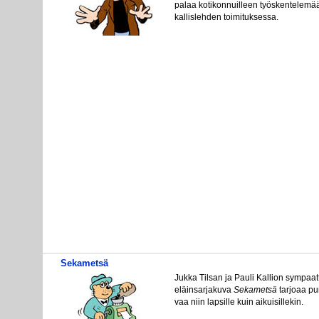
pa­laa ko­ti­kon­nuil­leen työs­ken­te­le­m
kal­lis­leh­den toi­mi­tuk­ses­sa.
Sekametsä
Juk­ka Til­san ja Pau­li Kal­lion sym­paat­
eläin­sar­ja­ku­va
Se­ka­met­sä
tar­jo­aa pu­
vaa niin lap­sil­le kuin ai­kui­sil­le­kin.