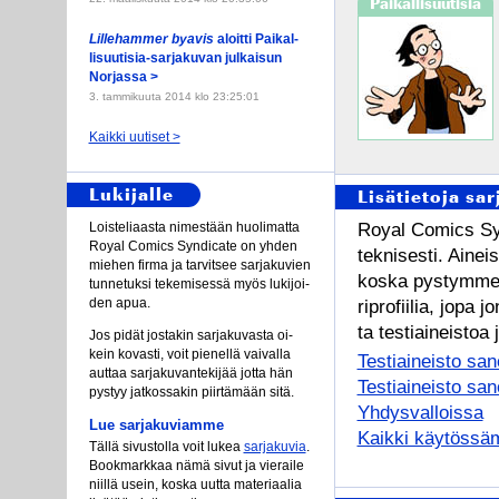
Paikallisuutisia
Lil­le­ham­mer by­a­vis
aloit­ti Pai­kal­
lis­uu­ti­sia-sar­ja­ku­van jul­kai­sun
Nor­jas­sa >
3. tammikuuta 2014 klo 23:25:01
Kaikki uutiset >
Lukijalle
Lisätietoja sar
Ro­y­al Co­mics Syn­d
Lois­te­li­aas­ta ni­mes­tään huo­li­mat­ta
Ro­y­al Co­mics Syn­dica­te on yh­den
tek­ni­ses­ti. Ai­nei
mie­hen fir­ma ja tar­vit­see sar­ja­ku­vien
kos­ka pys­tym­me k
tun­ne­tuk­si te­ke­mi­ses­sä myös lu­ki­joi­
den apua.
ri­p­ro­fii­lia, jo­p
ta tes­tiai­neis­toa j
Jos pi­dät jos­ta­kin sar­ja­ku­vas­ta oi­
kein ko­vas­ti, voit pie­nel­lä vai­val­la
Testiaineisto sa
aut­taa sar­ja­ku­van­te­ki­jää jot­ta hän
Testiaineisto san
pys­tyy jat­kos­sa­kin piir­tä­mään si­tä.
Yhdysvalloissa
Lue sar­ja­ku­viam­me
Kaikki käytössämm
Täl­lä si­vus­tol­la voit lu­kea
sar­ja­ku­via
.
Book­mark­kaa nä­mä si­vut ja vie­rai­le
niil­lä usein, kos­ka uut­ta ma­te­ri­aa­lia