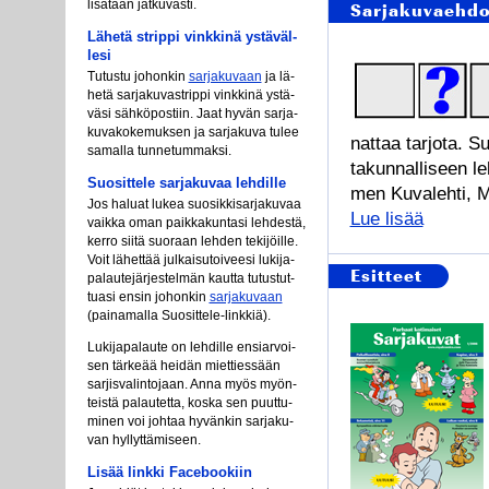
li­sä­tään jat­ku­vas­ti.
Sarjakuvaehdo
Lä­he­tä st­rip­pi vink­ki­nä ys­tä­väl­
le­si
Tu­tus­tu jo­hon­kin
sar­ja­ku­vaan
ja lä­
he­tä sar­ja­ku­va­st­rip­pi vink­ki­nä ys­tä­
vä­si säh­kö­pos­tiin. Jaat hy­vän sar­ja­
ku­va­ko­ke­muk­sen ja sar­ja­ku­va tu­lee
nat­taa tar­jo­ta. S
sa­mal­la tun­ne­tum­mak­si.
ta­kun­nal­li­seen l
Suo­sit­te­le sar­ja­ku­vaa leh­dil­le
men Ku­va­leh­ti, M
Jos ha­luat lu­kea suo­sik­ki­sar­ja­ku­vaa
Lue lisää
vaik­ka oman paik­ka­kun­ta­si leh­des­tä,
ker­ro sii­tä suo­raan leh­den te­ki­jöil­le.
Voit lä­het­tää jul­kai­su­toi­vee­si lu­ki­ja­
Esitteet
pa­lau­te­jär­jes­tel­män kaut­ta tu­tus­tut­
tua­si en­sin jo­hon­kin
sar­ja­ku­vaan
(pai­na­mal­la Suo­sit­te­le-link­kiä).
Lu­ki­ja­pa­lau­te on leh­dil­le en­siar­voi­
sen tär­ke­ää hei­dän miet­ties­sään
sar­jis­va­lin­to­jaan. An­na myös myön­
teis­tä pa­lau­tet­ta, kos­ka sen puut­tu­
mi­nen voi joh­taa hy­vän­kin sar­ja­ku­
van hyl­lyt­tä­mi­seen.
Li­sää link­ki Face­boo­kiin