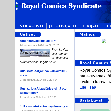
SARJAKUVAT
JULKAISIJALLE
TEKIJäLLE
U
Uutiset
Mainos
Ame­ri­kan­val­loi­tus al­koi >
24. toukokuuta 2014 klo 09:20:47
Pie­ni ka­vion­
lii­ke he­vo­sel­
le, jät­ti­loik­ka
suo­ma­lai­sel­le sar­ja­ku­val­le
Royal Comics 
Ro­y­al Co­mics Syn
Uu­si
Ka­ta
-sar­ja­ku­va va­li­koi­miim­
sar­ja­ku­van­te­ki­j
me >
2. toukokuuta 2014 klo 10:24:24
keuk­sia kan­sain­vä­
Lue lisää
Uu­si tar­jous/ti­laus­jär­jes­tel­mä otet­
tu käyt­töön >
9. huhtikuuta 2014 klo 11:02:23
Sarjakuvat
Jul­kai­su­tie­to­kan­taa täy­den­net­ty >
22. maaliskuuta 2014 klo 20:35:06