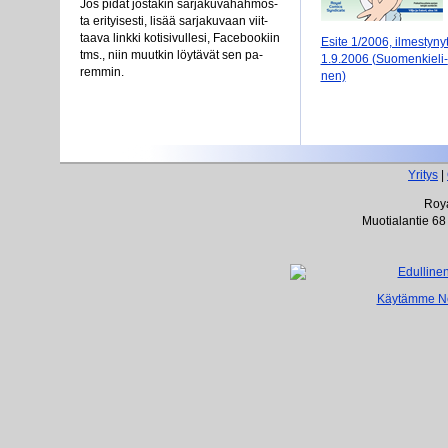
Jos pi­dät jos­ta­kin sar­ja­ku­va­hah­mos­
ta eri­tyi­ses­ti, li­sää sar­ja­ku­vaan viit­
taa­va link­ki ko­ti­si­vul­le­si, Face­boo­kiin
Esi­te 1/2006, il­mes­ty­ny
tms., niin muut­kin löy­tä­vät sen pa­
1.9.2006 (Suo­men­kie­li­
rem­min.
nen)
Yritys
|
Roya
Muotialantie 68
Käytämme Net